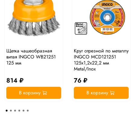
Щетка чашеобразная
Круг отрезной по металлу
витая INGCO WB21251
INGCO MCD121251
125 мм
125х1,2х22,2 мм
Metal/Inox
814 ₽
76 ₽
В корзину
В корзину