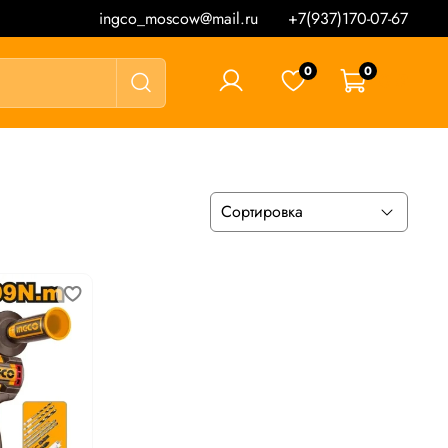
ingco_moscow@mail.ru
+7(937)170-07-67
0
0
0 ₽