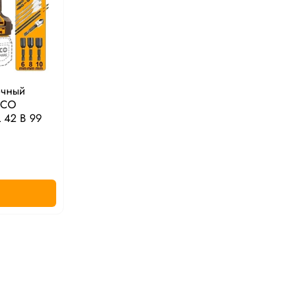
очный
GCO
 42 В 99