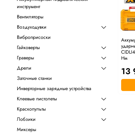
инструмент
Вентиляторы
Воздуходувки
Виброприсоски
Аккум
ударн
Гайковерты
CIDLI
Граверы
Нм
Дрели
13 
Заточные станки
Инверторные зарядные устройства
Клеевые пистолеты
Краскопульты
Лобзики
Миксеры