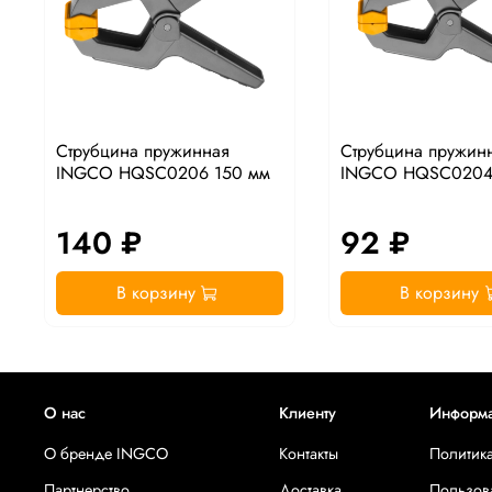
Струбцина пружинная
Струбцина пружин
INGCO HQSC0206 150 мм
INGCO HQSC0204 
140 ₽
92 ₽
В корзину
В корзину
О нас
Клиенту
Информ
О бренде INGCO
Контакты
Политик
Партнерство
Доставка
Пользов