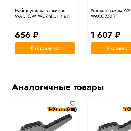
Набор угловых зажимов
Угловой зажим 
WADFOW WCZ6E01 4 шт.
WACC2528
656 ₽
1 607 ₽
В корзину
В корзину
Аналогичные товары