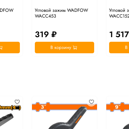
WADFOW
Угловой зажим WADFOW
Угловой
WACC453
WACC15
319 ₽
1 517
В корзину
В