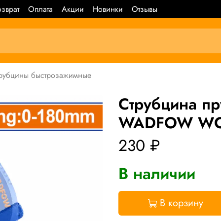
зврат
Оплата
Акции
Новинки
Отзывы
рубцины быстрозажимные
Струбцина п
WADFOW WCP
230 ₽
В наличии
В корзину