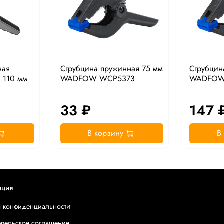
ная
Струбцина пружинная 75 мм
Струбцин
110 мм
WADFOW WCP5373
WADFOW
33 ₽
147 
В корзину
В
ация
а конфиденциальности
ательское соглашение