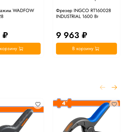
 зажим WADFOW
Фрезер INGCO RT160028
28
INDUSTRIAL 1600 Вт
 ₽
9 963 ₽
 корзину
В корзину