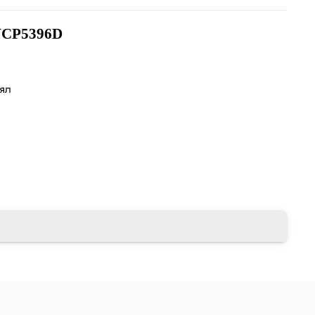
CP5396D
лял