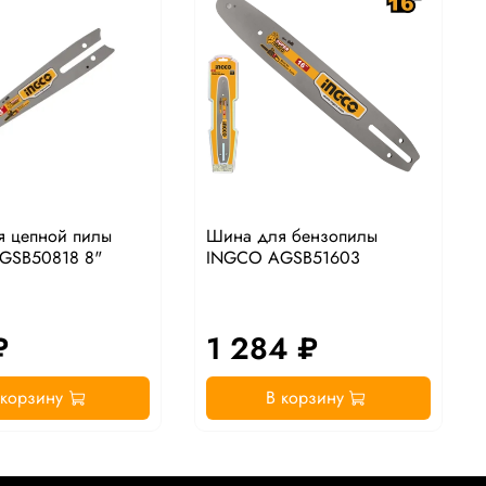
я цепной пилы
Шина для бензопилы
GSB50818 8"
INGCO AGSB51603
₽
1 284 ₽
 корзину
В корзину