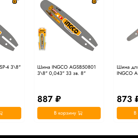
SP-4 3\8"
Шина INGCO AGSB50801
Шина дл
3\8" 0,043" 33 зв. 8"
INGCO A
887 ₽
873 
В корзину
В