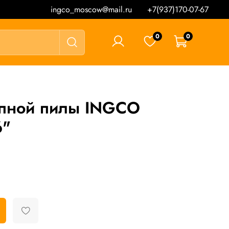
ingco_moscow@mail.ru
+7(937)170-07-67
0
0
0 ₽
пной пилы INGCO
6"