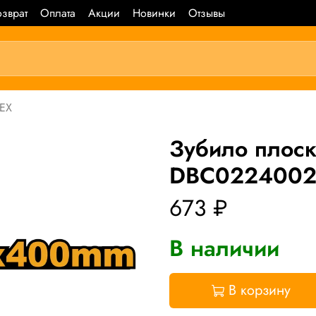
зврат
Оплата
Акции
Новинки
Отзывы
HEX
Зубило плос
DBC0224002
673 ₽
В наличии
В корзину