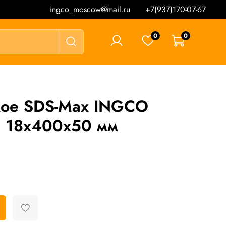
ingco_moscow@mail.ru
+7(937)170-07-67
0
0
0 ₽
кое SDS-Max INGCO
 18х400х50 мм