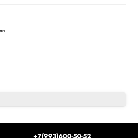
лял
+7(993)600-50-52