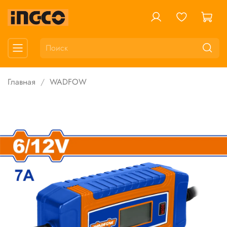
Главная
WADFOW