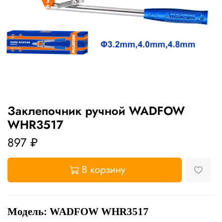
Зaклeпoчник ручной WADFOW
WHR3517
897 ₽
В корзину
Модель: WADFOW WHR3517