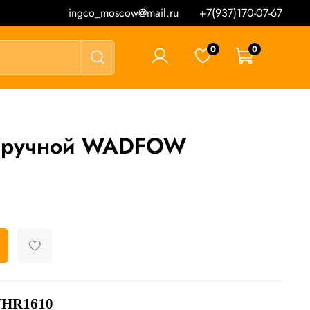
ingco_moscow@mail.ru
+7(937)170-07-67
0
0
0 ₽
к ручной WADFOW
HR1610