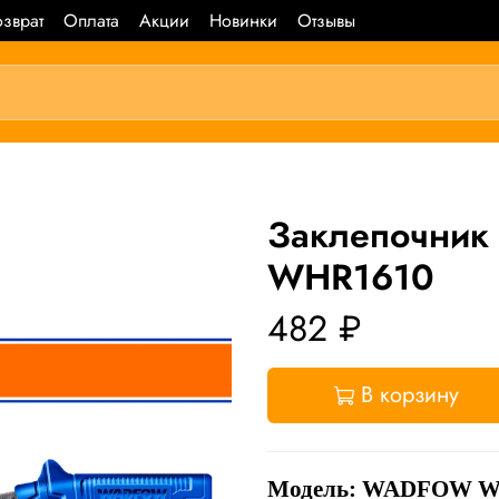
зврат
Оплата
Акции
Новинки
Отзывы
Зaклeпoчни
WHR1610
482 ₽
В корзину
Модель: WADFOW W