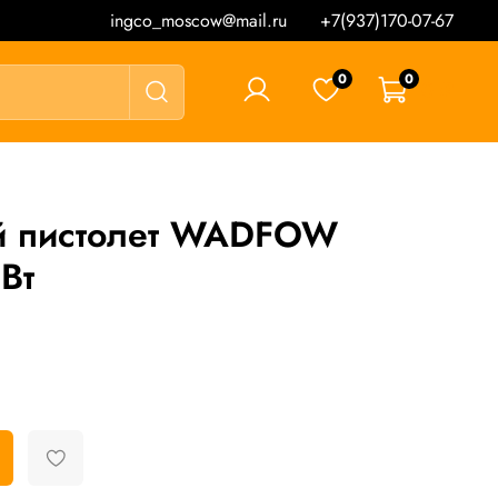
ingco_moscow@mail.ru
+7(937)170-07-67
0
0
0 ₽
й пистолет WADFOW
Вт