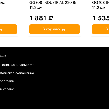
 мм
GG308 INDUSTRIAL 220 Вт
GG408 IN
11,2 мм
11,2 мм
1 881 ₽
1 53
В корзину
В
ация
а конфиденциальности
ательское соглашение
 торговли
 и сервис