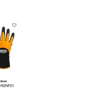
овым
 HGNF01