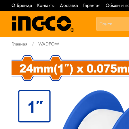
О Бренде
Контакты
Доставка
Гарантия
Обмен и во
Главная
WADFOW