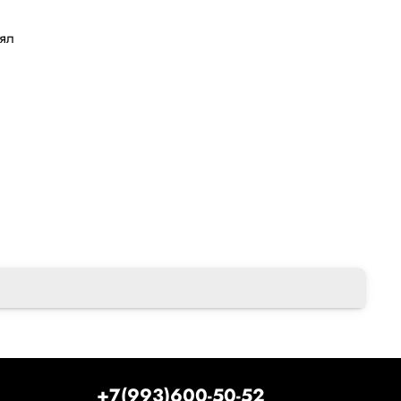
лял
+7(993)600-50-52