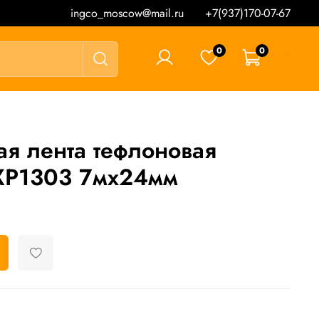
ingco_moscow@mail.ru
+7(937)170-07-67
0
0
0 ₽
ая лента тефлоновая
P1303 7мх24мм