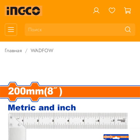
Главная
WADFOW