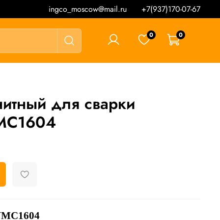
ingco_moscow@mail.ru
+7(937)170-07-67
0
0
0 ₽
нитный для сварки
C1604
WMC1604