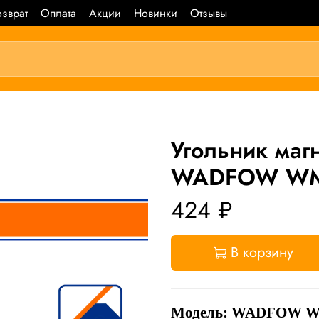
зврат
Оплата
Акции
Новинки
Отзывы
Угольник маг
WADFOW WM
424 ₽
В корзину
Модель: WADFOW 