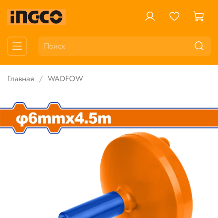
Главная
WADFOW