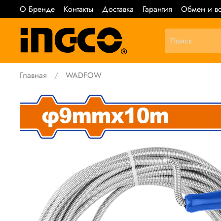
О Бренде
Контакты
Доставка
Гарантия
Обмен и во
Главная
WADFOW