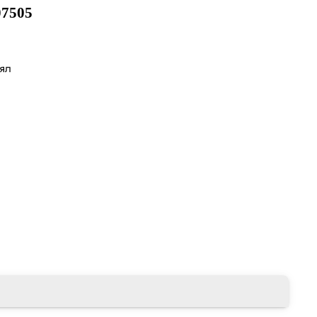
7505
лял