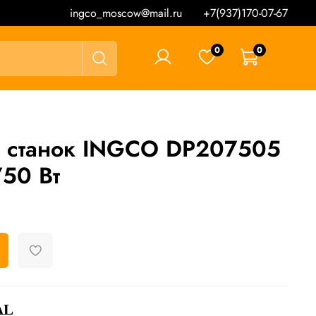
ingco_moscow@mail.ru
+7(937)170-07-67
0
0
0 ₽
 станок INGCO DP207505
50 Вт
AL