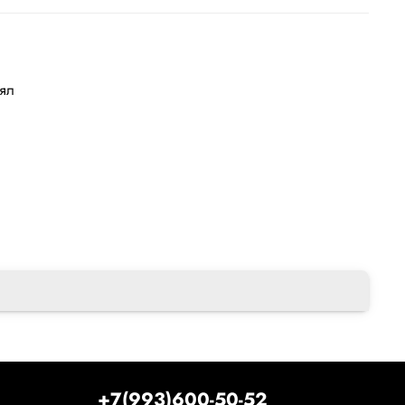
лял
+7(993)600-50-52