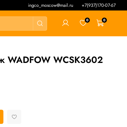
ingco_moscow@mail.ru
+7(937)170-07-67
0
0
0 ₽
ож WADFOW WCSK3602