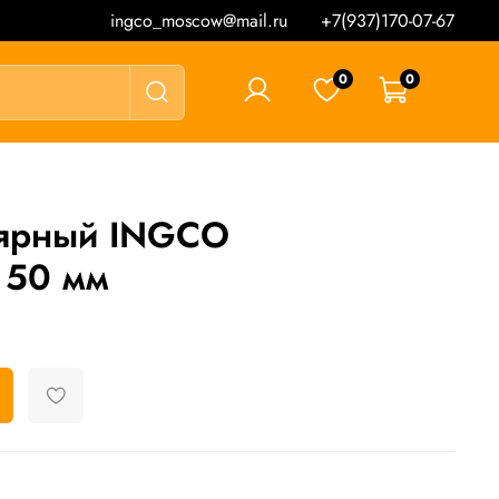
ingco_moscow@mail.ru
+7(937)170-07-67
0
0
0 ₽
ярный INGCO
 50 мм