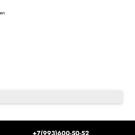
лял
+7(993)600-50-52