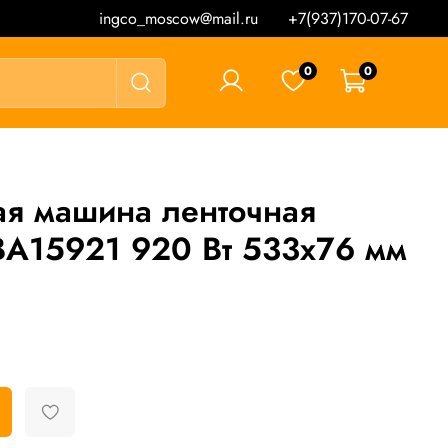
ingco_moscow@mail.ru
+7(937)170-07-67
0
0
0 ₽
я машина ленточная
15921 920 Вт 533x76 мм