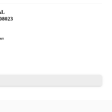
AL
08023
лял