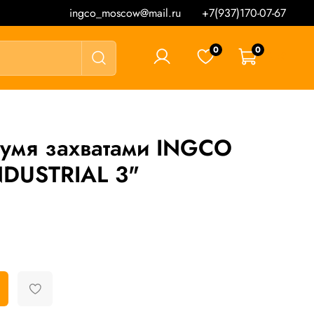
ingco_moscow@mail.ru
+7(937)170-07-67
0
0
0 ₽
вумя захватами INGCO
DUSTRIAL 3"