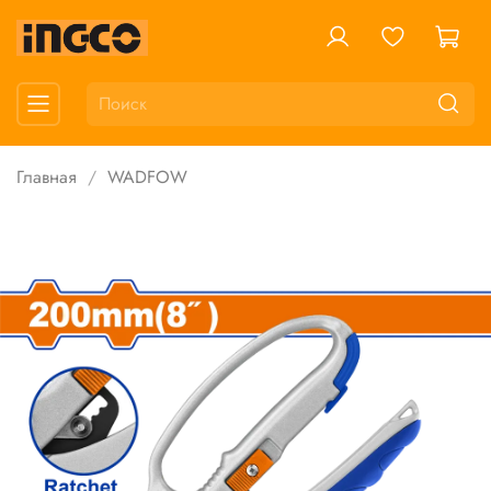
Главная
WADFOW