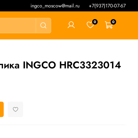
ingco_moscow@mail.ru
+7(937)170-07-67
0
0
0 ₽
алика INGCO HRC3323014