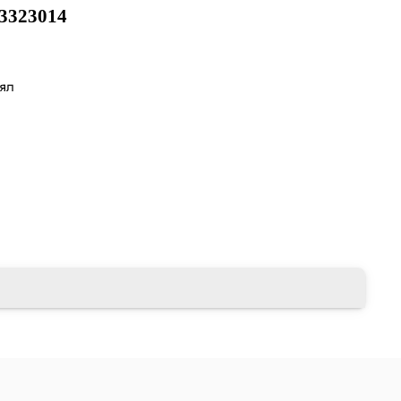
3323014
лял