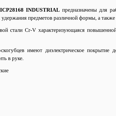
HICP28168 INDUSTRIAL
предназначены для р
и удержания предметов различной формы, а также
вой стали Cr-V характеризующаяся повышенно
скогубцев имеют диэлектрическое покрытие д
ть в руке.
ские