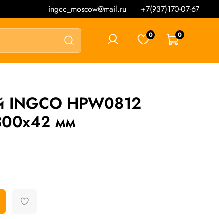
ingco_moscow@mail.ru
+7(937)170-07-67
0
0
0 ₽
ый INGCO HPW0812
300х42 мм