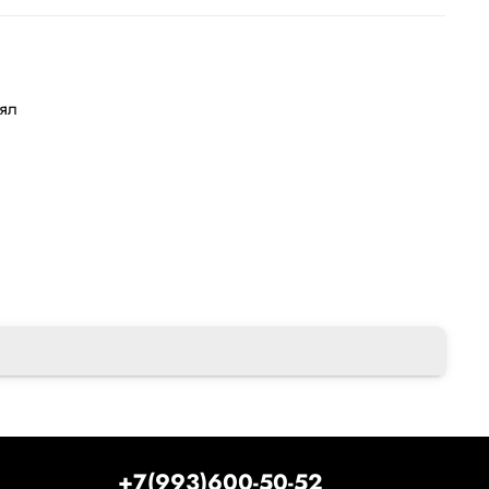
лял
+7(993)600-50-52