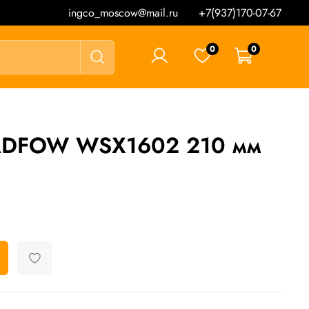
ingco_moscow@mail.ru
+7(937)170-07-67
0
0
0 ₽
DFOW WSX1602 210 мм