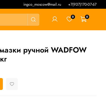
ingco_moscow@mail.ru
+7(937)170-07-67
0
0
0 ₽
 смазки ручной WADFOW
кг