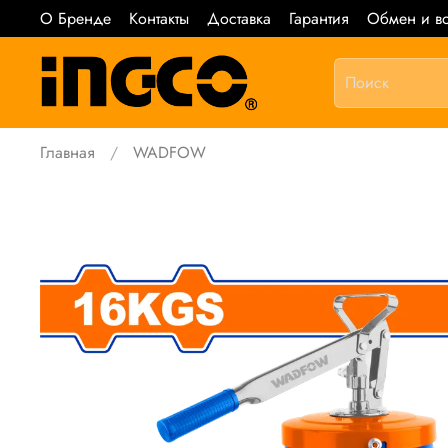
О Бренде
Контакты
Доставка
Гарантия
Обмен и во
Главная
WADFOW