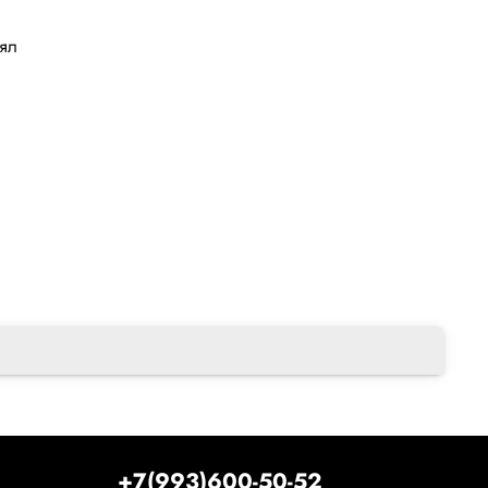
лял
+7(993)600-50-52