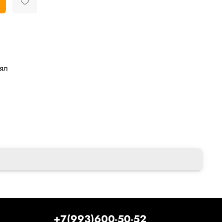
лял
+7(993)600-50-52