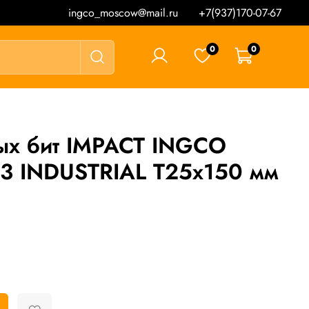
ingco_moscow@mail.ru
+7(937)170-07-67
0
0
0 ₽
ых бит IMPACT INGCO
3 INDUSTRIAL T25х150 мм