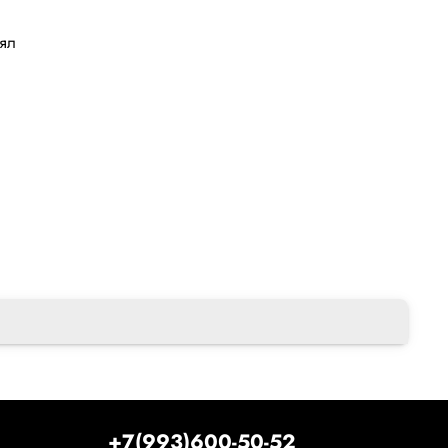
лял
+7(993)600-50-52