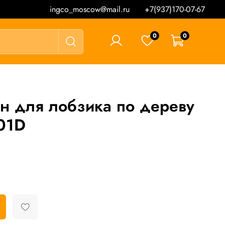
ingco_moscow@mail.ru
+7(937)170-07-67
0
0
0 ₽
н для лобзика по дереву
01D