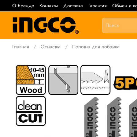
О Бренде
Контакты
Доставка
Гарантия
Обмен и во
Главная
Оснастка
Полотна для лобзика