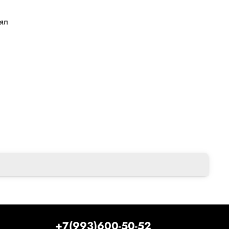
лял
+7(993)600-50-52