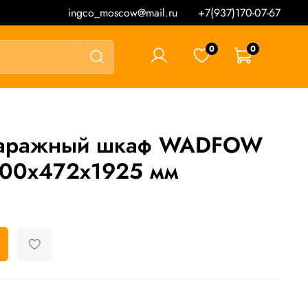
ingco_moscow@mail.ru
+7(937)170-07-67
0
0
0 ₽
гаражный шкаф WADFOW
00х472х1925 мм