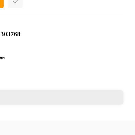
303768
лял