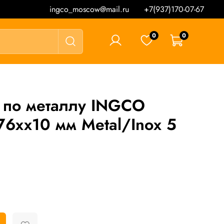
ingco_moscow@mail.ru
+7(937)170-07-67
0
0
0 ₽
 по металлу INGCO
6хх10 мм Metal/Inox 5