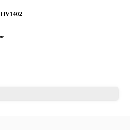
HV1402
лял