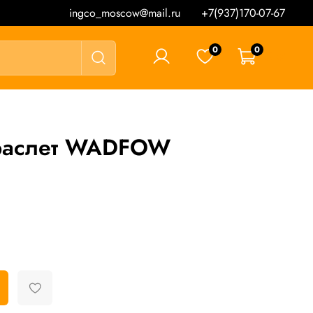
ingco_moscow@mail.ru
+7(937)170-07-67
0
0
0 ₽
раслет WADFOW