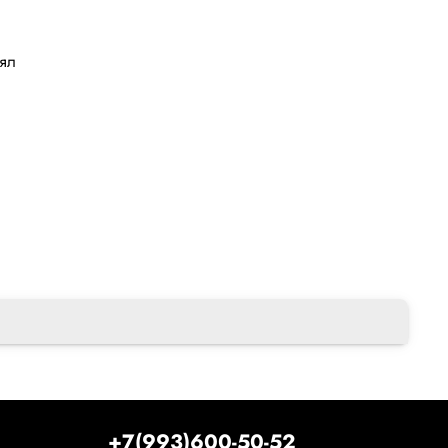
лял
+7(993)600-50-52