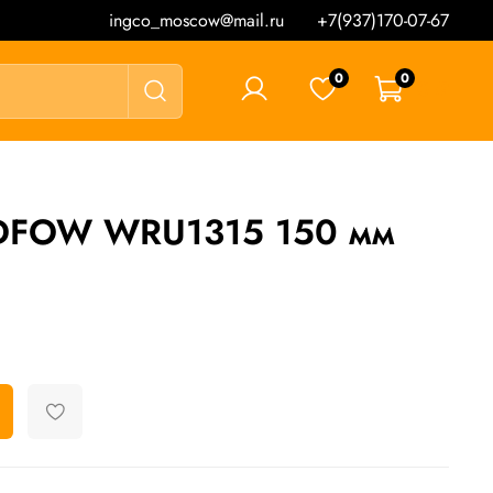
ingco_moscow@mail.ru
+7(937)170-07-67
0
0
0 ₽
DFOW WRU1315 150 мм