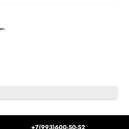
лял
+7(993)600-50-52