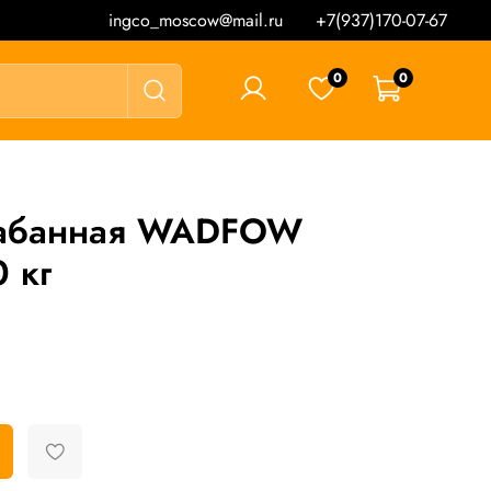
ingco_moscow@mail.ru
+7(937)170-07-67
0
0
0 ₽
рабанная WADFOW
 кг