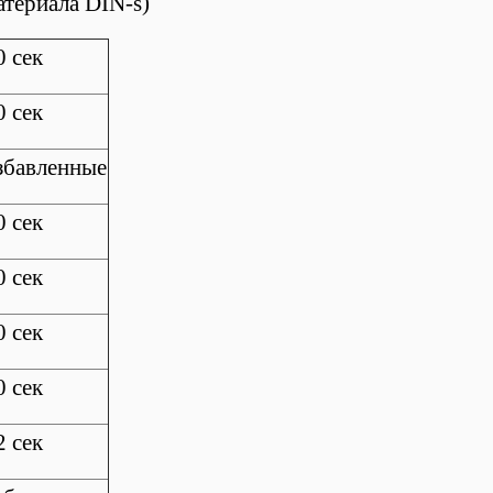
атериала DIN-s)
0 сек
0 сек
збавленные
0 сек
0 сек
0 сек
0 сек
2 сек