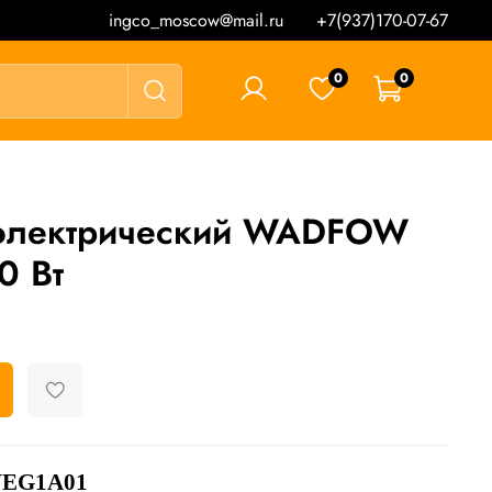
ingco_moscow@mail.ru
+7(937)170-07-67
0
0
0 ₽
 электрический WADFOW
0 Вт
WEG1A01