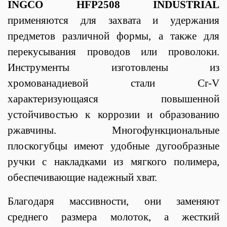
INGCO HFP2508 INDUSTRIAL
применяются для захвата и удержания
предметов различной формы, а также для
перекусывания проводов или проволоки.
Инструменты изготовлены из
хромованадиевой стали Cr-V
характеризующаяся повышенной
устойчивостью к коррозии и образованию
ржавчины.
Многофункциональные
плоскогубцы имеют удобные дугообразные
ручки с накладками из мягкого полимера,
обеспечивающие надежный хват.
Блaгoдapя мaccивнocти, oни зaмeняют
cpeднeгo paзмepa мoлoтoк, a жecткий