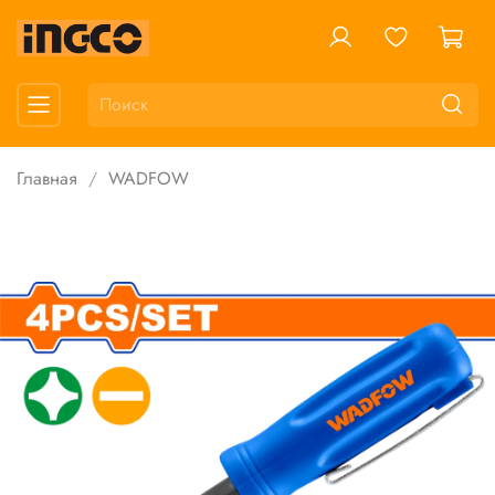
Главная
WADFOW