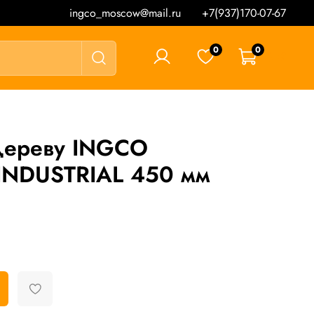
ingco_moscow@mail.ru
+7(937)170-07-67
0
0
0 ₽
дереву INGCO
NDUSTRIAL 450 мм