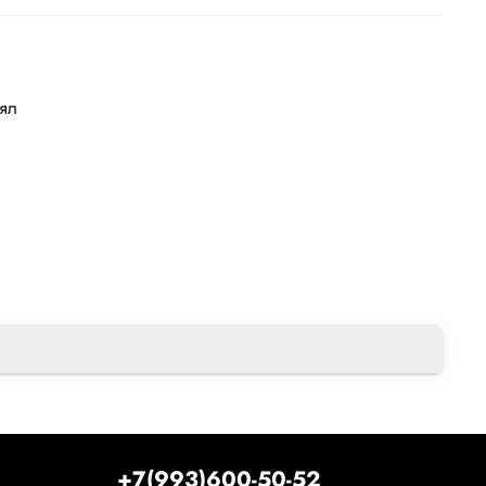
лял
+7(993)600-50-52