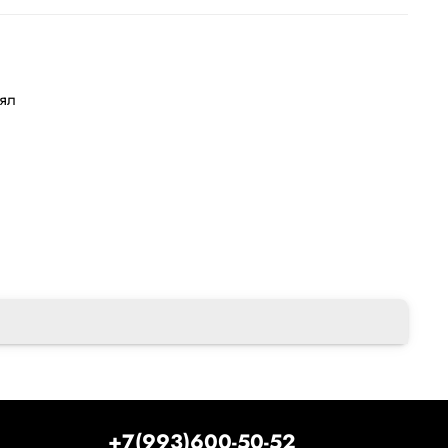
лял
+7(993)600-50-52