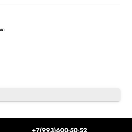
лял
+7(993)600-50-52