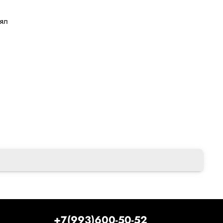
лял
+7(993)600-50-52