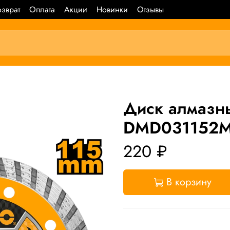
зврат
Оплата
Акции
Новинки
Отзывы
Диск алмазн
DMD031152M 
220 ₽
В корзину