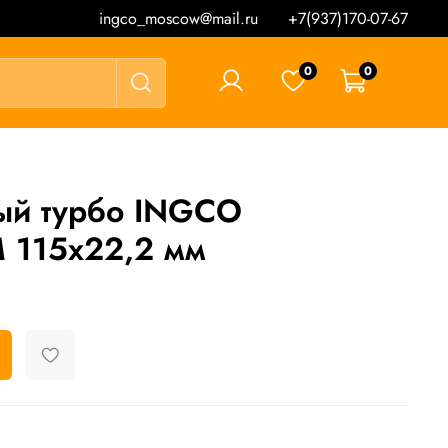
ingco_moscow@mail.ru
+7(937)170-07-67
0
0
0 ₽
ый турбо INGCO
115х22,2 мм