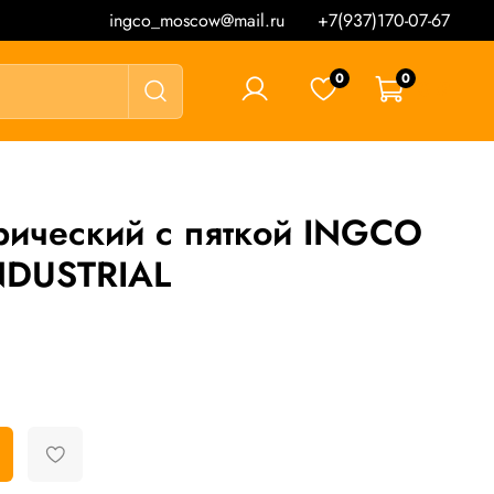
ingco_moscow@mail.ru
+7(937)170-07-67
0
0
0 ₽
рический с пяткой INGCO
NDUSTRIAL