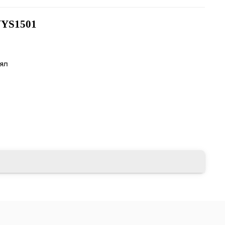
YS1501
лял