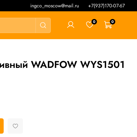
ingco_moscow@mail.ru
+7(937)170-07-67
0
0
0 ₽
азивный WADFOW WYS1501