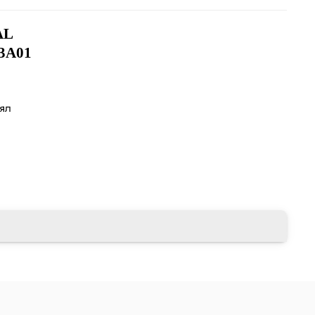
AL
3A01
лял