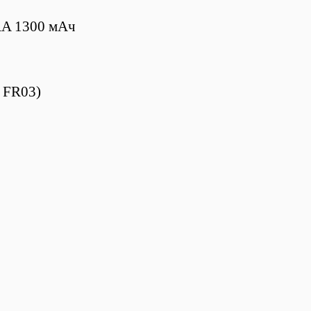
AA 1300 мАч
 FR03)