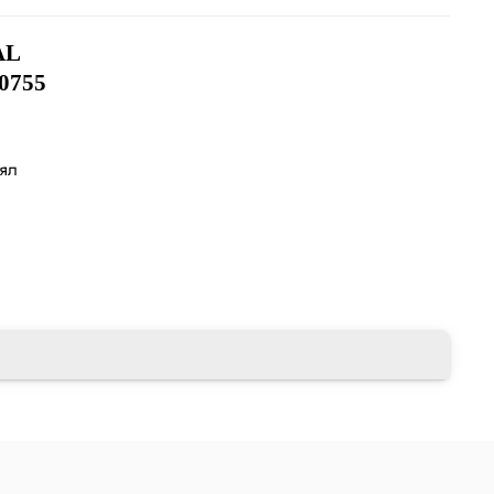
AL
0755
лял