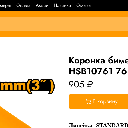
зврат
Оплата
Акции
Новинки
Отзывы
Коронка бим
HSB10761 76
905 ₽
В корзину
Линейка:
STANDAR