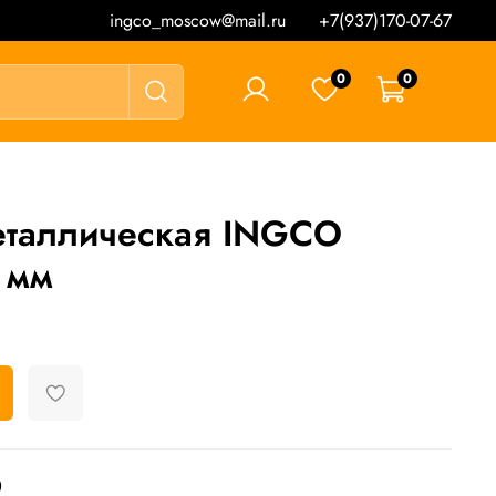
ingco_moscow@mail.ru
+7(937)170-07-67
0
0
0 ₽
еталлическая INGCO
 мм
D