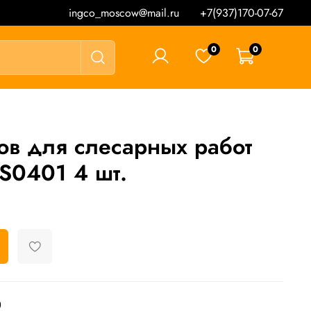
ingco_moscow@mail.ru
+7(937)170-07-67
0
0
0 ₽
в для слесарных работ
0401 4 шт.
D