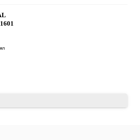
AL
1601
лял