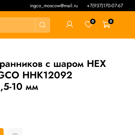
ingco_moscow@mail.ru
+7(937)170-07-67
0
0
0 ₽
гранников с шаром HEX
INGCO HHK12092
,5-10 мм