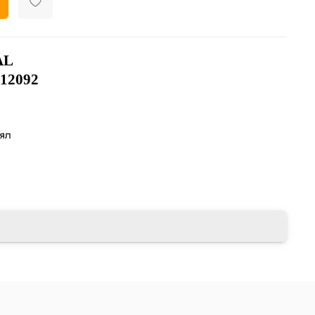
AL
12092
лял